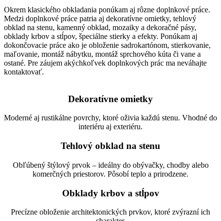
Okrem klasického obkladania ponúkam aj rôzne doplnkové práce.
Medzi doplnkové práce patria aj dekoratívne omietky, tehlový
obklad na stenu, kamenný obklad, mozaiky a dekoračné pásy,
obklady krbov a stĺpov, špeciálne stierky a efekty. Ponúkam aj
dokončovacie práce ako je obloženie sadrokartónom, stierkovanie,
maľovanie, montáž nábytku, montáž sprchového kúta či vane a
ostané. Pre záujem akýchkoľvek doplnkových prác ma neváhajte
kontaktovať.
Dekoratívne omietky
Moderné aj rustikálne povrchy, ktoré oživia každú stenu. Vhodné do
interiéru aj exteriéru.
Tehlový obklad na stenu
Obľúbený štýlový prvok – ideálny do obývačky, chodby alebo
komerčných priestorov. Pôsobí teplo a prirodzene.
Obklady krbov a stĺpov
Precízne obloženie architektonických prvkov, ktoré zvýrazní ich
charakter.